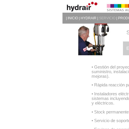
|
INICIO
|
HYDRAIR
|
SERVICIO
|
PROD
E
• Gestión del proyec
suministro, instala
mejoras).
• Rápida reacción pa
• Instaladores eléct
sistemas incluyendo
y eléctricos.
• Stock permanente
• Servicio de soport